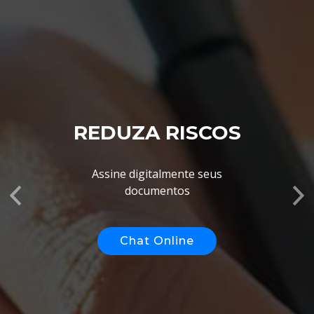
REDUZA RISCOS
EVITE FRAUDES
Assine digitalmente seus
Monitore suas notas eletrônicas
documentos
Anterior
Pr
Chat Online
Chat Online