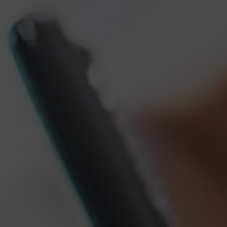
Verificando
requisitos
para
a
assinatura
digital...